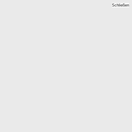
Schließen
Leipzig Immobilienpreise
Kleinzschocher 2026
Home
Leipzig Immobilienpreise Kleinzschocher 2026
Kostenlose Analyse